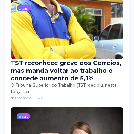
verdade! 💚💰
dicas
TST reconhece greve dos Correios,
mas manda voltar ao trabalho e
concede aumento de 5,1%
O Tribunal Superior do Trabalho (TST) decidiu, nesta
terça-feira…
dezembro 31, 2025
dicas