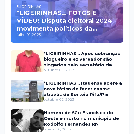
*LIGEIRINHAS
*LIGEIRINHAS... FOTOS E
VÍDEO: Disputa eleitoral 2024
movimenta políticos da
julho 01, 2023
oposição em Itaú na escolha
do candidato a prefeito
*LIGEIRINHAS... Após cobranças,
blogueiro e ex vereador são
xingados pelo secretário da
prefeitura de Itaú
outubro 09, 2023
*LIGEIRINHAS... Itauense adere a
nova tática de fazer exame
através de Sorteio Rifa/Pix
outubro 07, 2023
Homem de São Francisco do
Oeste é morto no município de
Rodolfo Fernandes RN
janeiro 01, 2025