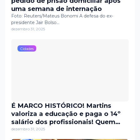
pedido de prisão domiciliar após
uma semana de internação
Foto: Reuters/Mateus Bonomi A defesa do ex-
presidente Jair Bolso…
dezembro 31, 2025
Cidades
É MARCO HISTÓRICO! Martins
valoriza a educação e paga o 14º
salário dos profissionais! Quem
educa merece compromisso,
dezembro 31, 2025
respeito, e reconhecimento de