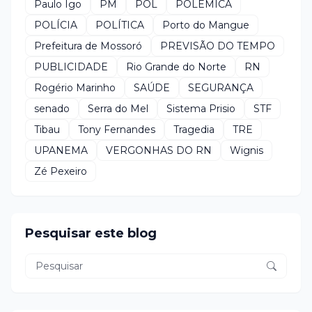
Paulo Igo
PM
POL
POLÊMICA
POLÍCIA
POLÍTICA
Porto do Mangue
Prefeitura de Mossoró
PREVISÃO DO TEMPO
PUBLICIDADE
Rio Grande do Norte
RN
Rogério Marinho
SAÚDE
SEGURANÇA
senado
Serra do Mel
Sistema Prisio
STF
Tibau
Tony Fernandes
Tragedia
TRE
UPANEMA
VERGONHAS DO RN
Wignis
Zé Pexeiro
Pesquisar este blog