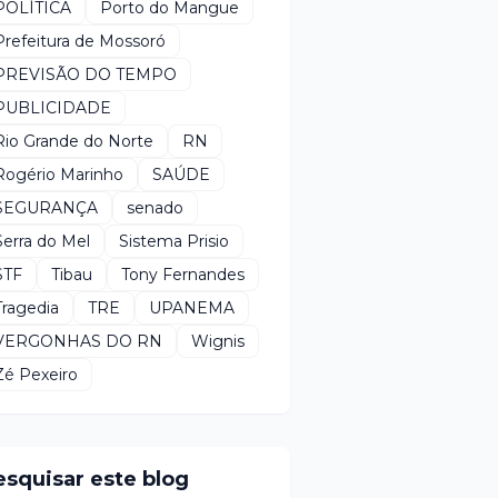
POLÍTICA
Porto do Mangue
Prefeitura de Mossoró
PREVISÃO DO TEMPO
PUBLICIDADE
Rio Grande do Norte
RN
Rogério Marinho
SAÚDE
SEGURANÇA
senado
Serra do Mel
Sistema Prisio
STF
Tibau
Tony Fernandes
Tragedia
TRE
UPANEMA
VERGONHAS DO RN
Wignis
Zé Pexeiro
esquisar este blog