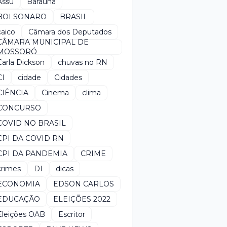
Assú
Baraúna
BOLSONARO
BRASIL
caico
Câmara dos Deputados
CÂMARA MUNICIPAL DE
MOSSORÓ
Carla Dickson
chuvas no RN
CI
cidade
Cidades
CIÊNCIA
Cinema
clima
CONCURSO
COVID NO BRASIL
CPI DA COVID RN
CPI DA PANDEMIA
CRIME
crimes
DI
dicas
ECONOMIA
EDSON CARLOS
EDUCAÇÃO
ELEIÇÕES 2022
Eleições OAB
Escritor