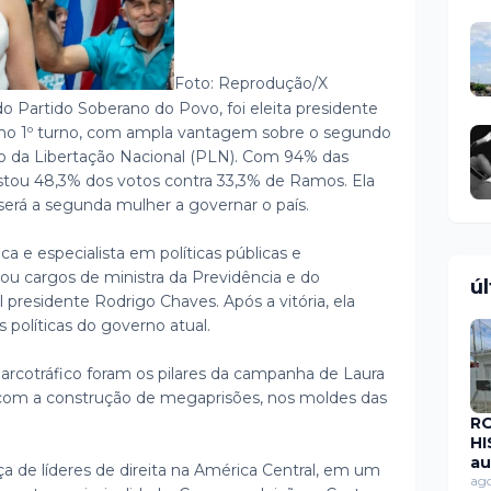
Foto: Reprodução/X
o Partido Soberano do Povo, foi eleita presidente
, no 1º turno, com ampla vantagem sobre o segundo
do da Libertação Nacional (PLN). Com 94% das
stou 48,3% dos votos contra 33,3% de Ramos.
Ela
erá a segunda mulher a governar o país.
ica e especialista em políticas públicas e
u cargos de ministra da Previdência e do
ú
presidente Rodrigo Chaves. Após a vitória, ela
 políticas do governo atual.
arcotráfico foram os pilares da campanha de Laura
om a construção de megaprisões, nos moldes das
R
HI
au
nça de líderes de direita na América Central, em um
pú
ago