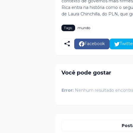
contexto de governos mais firmes 
Rica entra na história como o seg
de Laura Chinchilla, do PLN, que 
Tags:
mundo
Facebook
Twitte
Você pode gostar
Error:
Nenhum resultado encontr
Post