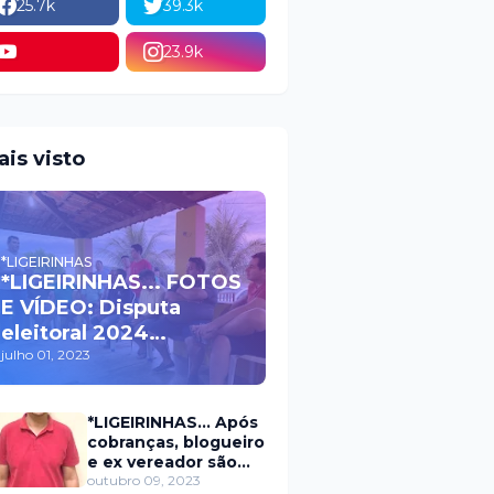
25.7k
39.3k
23.9k
ais visto
*LIGEIRINHAS
*LIGEIRINHAS... FOTOS
E VÍDEO: Disputa
eleitoral 2024
movimenta políticos
julho 01, 2023
da oposição em Itaú na
escolha do candidato
*LIGEIRINHAS... Após
a prefeito
cobranças, blogueiro
e ex vereador são
xingados pelo
outubro 09, 2023