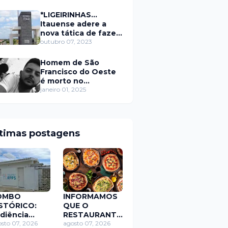
secretário da
prefeitura de Itaú
*LIGEIRINHAS...
Itauense adere a
nova tática de fazer
exame através de
outubro 07, 2023
Sorteio Rifa/Pix
Homem de São
Francisco do Oeste
é morto no
município de
janeiro 01, 2025
Rodolfo Fernandes
RN
ltimas postagens
OMBO
INFORMAMOS
STÓRICO:
QUE O
diência
RESTAURANTE
blica expõe
sto 07, 2026
MARIA BONITA
agosto 07, 2026