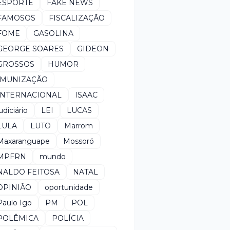
ESPORTE
FAKE NEWS
FAMOSOS
FISCALIZAÇÃO
FOME
GASOLINA
GEORGE SOARES
GIDEON
GROSSOS
HUMOR
IMUNIZAÇÃO
INTERNACIONAL
ISAAC
udiciário
LEI
LUCAS
LULA
LUTO
Marrom
Maxaranguape
Mossoró
MPFRN
mundo
NALDO FEITOSA
NATAL
OPINIÃO
oportunidade
Paulo Igo
PM
POL
POLÊMICA
POLÍCIA