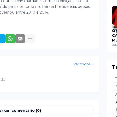
contra a criminalidade. Com sua eleição, a Costa
dí
undo país a ter uma mulher na Presidência, depois
de
mi
governou entre 2010 e 2014.
de
RP
R
⚽
C
r
MU
F
ago
CA
🏆
Ver todos
T
ado
ar um comentário (0)