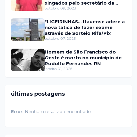
xingados pelo secretário da
prefeitura de Itaú
outubro 09, 2023
*LIGEIRINHAS... Itauense adere a
nova tática de fazer exame
através de Sorteio Rifa/Pix
outubro 07, 2023
Homem de São Francisco do
Oeste é morto no município de
Rodolfo Fernandes RN
janeiro 01, 2025
últimas postagens
Error:
Nenhum resultado encontrado