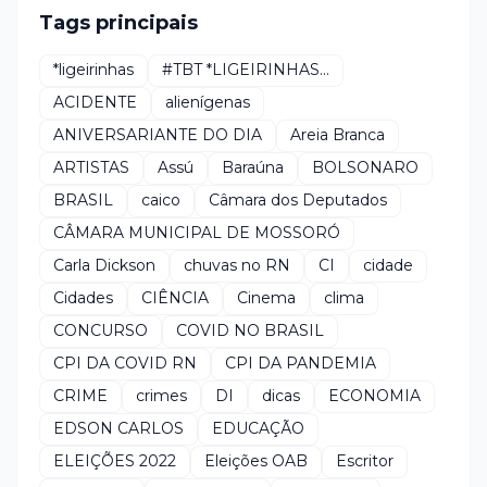
Tags principais
*ligeirinhas
#TBT *LIGEIRINHAS...
ACIDENTE
alienígenas
ANIVERSARIANTE DO DIA
Areia Branca
ARTISTAS
Assú
Baraúna
BOLSONARO
BRASIL
caico
Câmara dos Deputados
CÂMARA MUNICIPAL DE MOSSORÓ
Carla Dickson
chuvas no RN
CI
cidade
Cidades
CIÊNCIA
Cinema
clima
CONCURSO
COVID NO BRASIL
CPI DA COVID RN
CPI DA PANDEMIA
CRIME
crimes
DI
dicas
ECONOMIA
EDSON CARLOS
EDUCAÇÃO
ELEIÇÕES 2022
Eleições OAB
Escritor