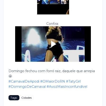
Confira:
Domingo fechou com forró raiz, daquele que arrepia
🤩
#CarnavalDeApodi
#OMaiorDoRN
#TatyGirl
#DomingoDeCarnaval
#AvozMaisInconfundível
Tags:
Cidades