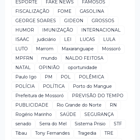
ESPORTE
FAKE NEWS
FAMOSOS
FISCALIZAÇÃO
FOME
GASOLINA
GEORGE SOARES
GIDEON
GROSSOS
HUMOR
IMUNIZAÇÃO
INTERNACIONAL
ISAAC
judiciário
LEI
LUCAS
LULA
LUTO
Marrom
Maxaranguape
Mossoró
MPFRN
mundo
NALDO FEITOSA
NATAL
OPINIÃO
oportunidade
Paulo Igo
PM
POL
POLÊMICA
POLÍCIA
POLÍTICA
Porto do Mangue
Prefeitura de Mossoró
PREVISÃO DO TEMPO
PUBLICIDADE
Rio Grande do Norte
RN
Rogério Marinho
SAÚDE
SEGURANÇA
senado
Serra do Mel
Sistema Prisio
STF
Tibau
Tony Fernandes
Tragedia
TRE