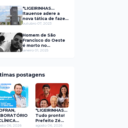
secretário da
prefeitura de Itaú
*LIGEIRINHAS...
Itauense adere a
nova tática de fazer
exame através de
outubro 07, 2023
Sorteio Rifa/Pix
Homem de São
Francisco do Oeste
é morto no
município de
janeiro 01, 2025
Rodolfo Fernandes
RN
ltimas postagens
OFRAN,
*LIGEIRINHAS...
ABORATÓRIO
Tudo pronto!
CLÍNICA
Prefeito Zé
ÉDICA
sto 06, 2026
Roberto Pezão
agosto 06, 2026