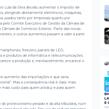
io Lula da Silva decidiu aumentar o imposto de
s, atingindo diretamente eletrônicos, máquinas,
ia usados tanto por empresas quanto por
da pelo Comitê Executivo de Gestão da Câmara de
 à Câmara de Comércio Exterior. Parte das novas
vereiro, e outros aumentos passam a valer a partir
smartphones, freezers, painéis de LED,
s e produtos de informática e telecomunicações.
ncarece a produção e, inevitavelmente, encarece o
ú
ve aumento das importações e que seria
cional”. Mas a consequência real é clara: mais
e mais custo para quem produz e para quem
BI
L
E 
do protecionismo pesado e da alta tributária, num
M
ago