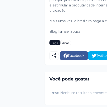
país que já sufoca empresários co
e estimular a produtividade interna
o cidadão.
Mais uma vez, o brasileiro paga a c
Blog Ismael Sousa
Tags:
dicas
Facebook
Twitte
Você pode gostar
Error:
Nenhum resultado encontr