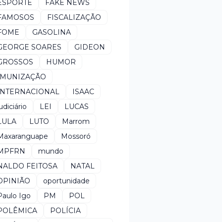
ESPORTE
FAKE NEWS
FAMOSOS
FISCALIZAÇÃO
FOME
GASOLINA
GEORGE SOARES
GIDEON
GROSSOS
HUMOR
IMUNIZAÇÃO
INTERNACIONAL
ISAAC
udiciário
LEI
LUCAS
LULA
LUTO
Marrom
Maxaranguape
Mossoró
MPFRN
mundo
NALDO FEITOSA
NATAL
OPINIÃO
oportunidade
Paulo Igo
PM
POL
POLÊMICA
POLÍCIA