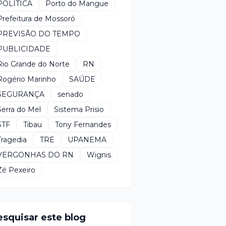
POLÍTICA
Porto do Mangue
Prefeitura de Mossoró
PREVISÃO DO TEMPO
PUBLICIDADE
Rio Grande do Norte
RN
Rogério Marinho
SAÚDE
SEGURANÇA
senado
Serra do Mel
Sistema Prisio
STF
Tibau
Tony Fernandes
Tragedia
TRE
UPANEMA
VERGONHAS DO RN
Wignis
Zé Pexeiro
esquisar este blog