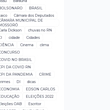
Assú
Baraúna
BOLSONARO
BRASIL
caico
Câmara dos Deputados
CÂMARA MUNICIPAL DE
MOSSORÓ
Carla Dickson
chuvas no RN
CI
cidade
Cidades
CIÊNCIA
Cinema
clima
CONCURSO
COVID NO BRASIL
CPI DA COVID RN
CPI DA PANDEMIA
CRIME
crimes
DI
dicas
ECONOMIA
EDSON CARLOS
EDUCAÇÃO
ELEIÇÕES 2022
Eleições OAB
Escritor