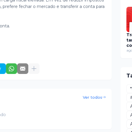
m carga fiscal elevada. Em vez de reduzir impostos
, prefere fechar o mercado e transferir a conta para
onta.
Tr
t
co
di
ago
r
T
Ver todos
ado