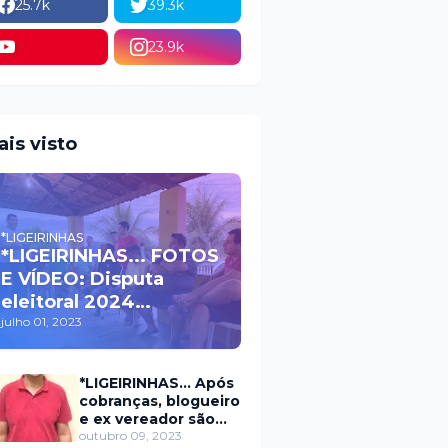
25.7k
39.3k
23.9k
ais visto
*LIGEIRINHAS
*LIGEIRINHAS... FOTOS
E VÍDEO: Disputa
eleitoral 2024
movimenta políticos
julho 01, 2023
da oposição em Itaú na
escolha do candidato
*LIGEIRINHAS... Após
a prefeito
cobranças, blogueiro
e ex vereador são
xingados pelo
outubro 09, 2023