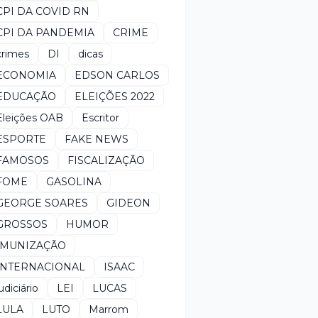
CPI DA COVID RN
CPI DA PANDEMIA
CRIME
crimes
DI
dicas
ECONOMIA
EDSON CARLOS
EDUCAÇÃO
ELEIÇÕES 2022
Eleições OAB
Escritor
ESPORTE
FAKE NEWS
FAMOSOS
FISCALIZAÇÃO
FOME
GASOLINA
GEORGE SOARES
GIDEON
GROSSOS
HUMOR
IMUNIZAÇÃO
INTERNACIONAL
ISAAC
udiciário
LEI
LUCAS
LULA
LUTO
Marrom