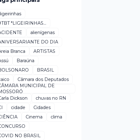
ags principais
*ligeirinhas
#TBT *LIGEIRINHAS...
ACIDENTE
alienígenas
ANIVERSARIANTE DO DIA
Areia Branca
ARTISTAS
Assú
Baraúna
BOLSONARO
BRASIL
caico
Câmara dos Deputados
CÂMARA MUNICIPAL DE
MOSSORÓ
Carla Dickson
chuvas no RN
CI
cidade
Cidades
CIÊNCIA
Cinema
clima
CONCURSO
COVID NO BRASIL