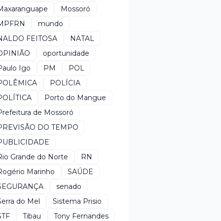
Maxaranguape
Mossoró
MPFRN
mundo
NALDO FEITOSA
NATAL
OPINIÃO
oportunidade
Paulo Igo
PM
POL
POLÊMICA
POLÍCIA
POLÍTICA
Porto do Mangue
Prefeitura de Mossoró
PREVISÃO DO TEMPO
PUBLICIDADE
Rio Grande do Norte
RN
Rogério Marinho
SAÚDE
SEGURANÇA
senado
Serra do Mel
Sistema Prisio
STF
Tibau
Tony Fernandes