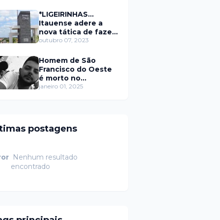
secretário da
prefeitura de Itaú
*LIGEIRINHAS...
Itauense adere a
nova tática de fazer
exame através de
outubro 07, 2023
Sorteio Rifa/Pix
Homem de São
Francisco do Oeste
é morto no
município de
janeiro 01, 2025
Rodolfo Fernandes
RN
ltimas postagens
ror
Nenhum resultado
encontrado