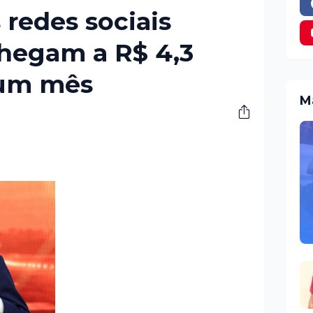
 redes sociais
hegam a R$ 4,3
 um mês
M