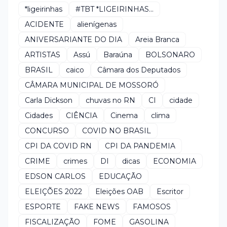
*ligeirinhas
#TBT *LIGEIRINHAS...
ACIDENTE
alienígenas
ANIVERSARIANTE DO DIA
Areia Branca
ARTISTAS
Assú
Baraúna
BOLSONARO
BRASIL
caico
Câmara dos Deputados
CÂMARA MUNICIPAL DE MOSSORÓ
Carla Dickson
chuvas no RN
CI
cidade
Cidades
CIÊNCIA
Cinema
clima
CONCURSO
COVID NO BRASIL
CPI DA COVID RN
CPI DA PANDEMIA
CRIME
crimes
DI
dicas
ECONOMIA
EDSON CARLOS
EDUCAÇÃO
ELEIÇÕES 2022
Eleições OAB
Escritor
ESPORTE
FAKE NEWS
FAMOSOS
FISCALIZAÇÃO
FOME
GASOLINA