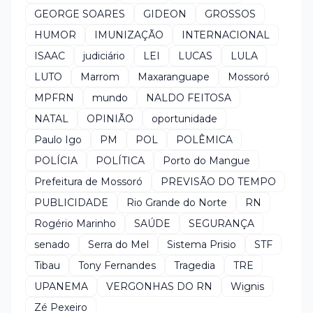
GEORGE SOARES
GIDEON
GROSSOS
HUMOR
IMUNIZAÇÃO
INTERNACIONAL
ISAAC
judiciário
LEI
LUCAS
LULA
LUTO
Marrom
Maxaranguape
Mossoró
MPFRN
mundo
NALDO FEITOSA
NATAL
OPINIÃO
oportunidade
Paulo Igo
PM
POL
POLÊMICA
POLÍCIA
POLÍTICA
Porto do Mangue
Prefeitura de Mossoró
PREVISÃO DO TEMPO
PUBLICIDADE
Rio Grande do Norte
RN
Rogério Marinho
SAÚDE
SEGURANÇA
senado
Serra do Mel
Sistema Prisio
STF
Tibau
Tony Fernandes
Tragedia
TRE
UPANEMA
VERGONHAS DO RN
Wignis
Zé Pexeiro