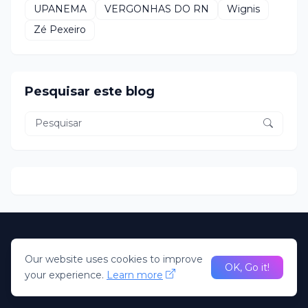
UPANEMA
VERGONHAS DO RN
Wignis
Zé Pexeiro
Pesquisar este blog
Home
About Us
Our website uses cookies to improve
desenvolvido Pela R2N. Todos direitos Reservados; Portal
OK, Go it!
your experience.
Learn more
Claudio Oliveira