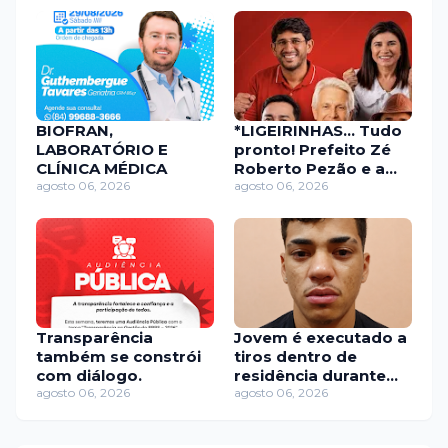
BIOFRAN,
*LIGEIRINHAS... Tudo
LABORATÓRIO E
pronto! Prefeito Zé
CLÍNICA MÉDICA
Roberto Pezão e a
agosto 06, 2026
Vice prefeita Rosa
agosto 06, 2026
Basílio, Unidos e
Fechados com os
Deputados João Maia
e Neilton Diógenes
Transparência
Jovem é executado a
também se constrói
tiros dentro de
com diálogo.
residência durante
agosto 06, 2026
invasão criminosa em
agosto 06, 2026
Assú