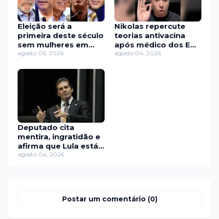
Eleição será a
Nikolas repercute
primeira deste século
teorias antivacina
sem mulheres em
após médico dos EUA
chapas presidenciais
agosto 06, 2026
se calar sobre Covid
agosto 04, 2026
competitivas
Deputado cita
mentira, ingratidão e
afirma que Lula está
“gagá”
agosto 04, 2026
Postar um comentário (0)