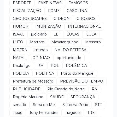
ESPORTE
FAKE NEWS
FAMOSOS
FISCALIZAÇÃO
FOME
GASOLINA
GEORGE SOARES
GIDEON
GROSSOS
HUMOR
IMUNIZAÇÃO
INTERNACIONAL
ISAAC
judiciário
LEI
LUCAS
LULA
LUTO
Marrom
Maxaranguape
Mossoró
MPFRN
mundo
NALDO FEITOSA
NATAL
OPINIÃO
oportunidade
Paulo Igo
PM
POL
POLÊMICA
POLÍCIA
POLÍTICA
Porto do Mangue
Prefeitura de Mossoró
PREVISÃO DO TEMPO
PUBLICIDADE
Rio Grande do Norte
RN
Rogério Marinho
SAÚDE
SEGURANÇA
senado
Serra do Mel
Sistema Prisio
STF
Tibau
Tony Fernandes
Tragedia
TRE