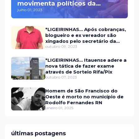
movimenta políticos da
julho 01, 2023
oposição em Itaú na escolha
do candidato a prefeito
*LIGEIRINHAS... Após cobranças,
blogueiro e ex vereador são
xingados pelo secretário da
prefeitura de Itaú
outubro 09, 2023
*LIGEIRINHAS... Itauense adere a
nova tática de fazer exame
através de Sorteio Rifa/Pix
outubro 07, 2023
Homem de São Francisco do
Oeste é morto no município de
Rodolfo Fernandes RN
janeiro 01, 2025
últimas postagens