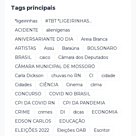
Tags principais
*ligeirinhas
#TBT *LIGEIRINHAS...
ACIDENTE
alienígenas
ANIVERSARIANTE DO DIA
Areia Branca
ARTISTAS
Assú
Baraúna
BOLSONARO
BRASIL
caico
Câmara dos Deputados
CÂMARA MUNICIPAL DE MOSSORÓ
Carla Dickson
chuvas no RN
CI
cidade
Cidades
CIÊNCIA
Cinema
clima
CONCURSO
COVID NO BRASIL
CPI DA COVID RN
CPI DA PANDEMIA
CRIME
crimes
DI
dicas
ECONOMIA
EDSON CARLOS
EDUCAÇÃO
ELEIÇÕES 2022
Eleições OAB
Escritor