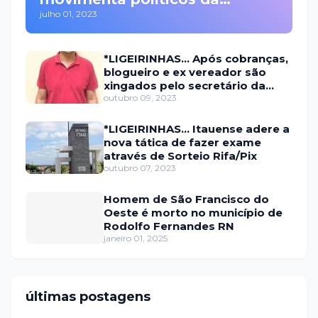
julho 01, 2023
oposição em Itaú na escolha
do candidato a prefeito
*LIGEIRINHAS... Após cobranças,
blogueiro e ex vereador são
xingados pelo secretário da
prefeitura de Itaú
outubro 09, 2023
*LIGEIRINHAS... Itauense adere a
nova tática de fazer exame
através de Sorteio Rifa/Pix
outubro 07, 2023
Homem de São Francisco do
Oeste é morto no município de
Rodolfo Fernandes RN
janeiro 01, 2025
últimas postagens