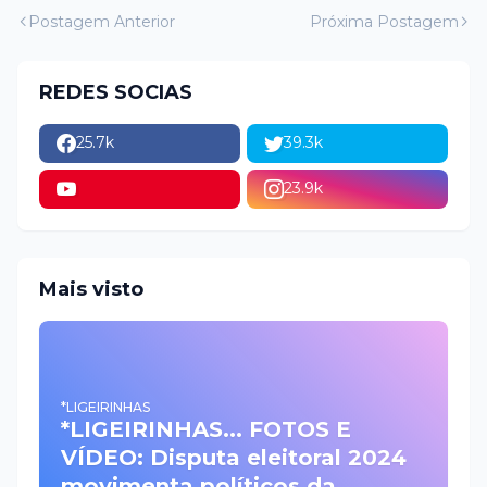
Postagem Anterior
Próxima Postagem
REDES SOCIAS
25.7k
39.3k
23.9k
Mais visto
*LIGEIRINHAS
*LIGEIRINHAS... FOTOS E
VÍDEO: Disputa eleitoral 2024
movimenta políticos da