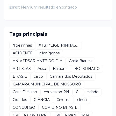
Error:
Nenhum resultado encontrado
Tags principais
*ligeirinhas
#TBT *LIGEIRINHAS...
ACIDENTE
alienígenas
ANIVERSARIANTE DO DIA
Areia Branca
ARTISTAS
Assú
Baraúna
BOLSONARO
BRASIL
caico
Câmara dos Deputados
CÂMARA MUNICIPAL DE MOSSORÓ
Carla Dickson
chuvas no RN
CI
cidade
Cidades
CIÊNCIA
Cinema
clima
CONCURSO
COVID NO BRASIL
CPI DA COVID RN
CPI DA PANDEMIA