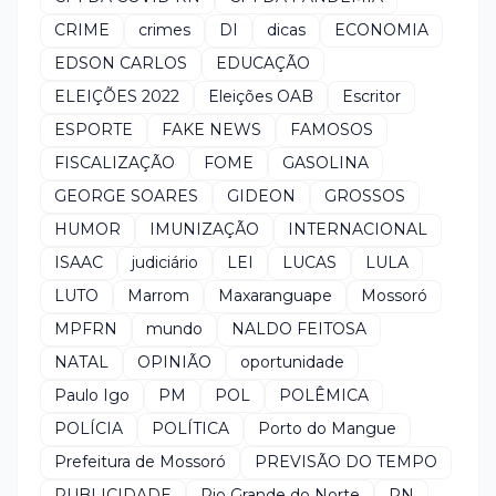
CRIME
crimes
DI
dicas
ECONOMIA
EDSON CARLOS
EDUCAÇÃO
ELEIÇÕES 2022
Eleições OAB
Escritor
ESPORTE
FAKE NEWS
FAMOSOS
FISCALIZAÇÃO
FOME
GASOLINA
GEORGE SOARES
GIDEON
GROSSOS
HUMOR
IMUNIZAÇÃO
INTERNACIONAL
ISAAC
judiciário
LEI
LUCAS
LULA
LUTO
Marrom
Maxaranguape
Mossoró
MPFRN
mundo
NALDO FEITOSA
NATAL
OPINIÃO
oportunidade
Paulo Igo
PM
POL
POLÊMICA
POLÍCIA
POLÍTICA
Porto do Mangue
Prefeitura de Mossoró
PREVISÃO DO TEMPO
PUBLICIDADE
Rio Grande do Norte
RN