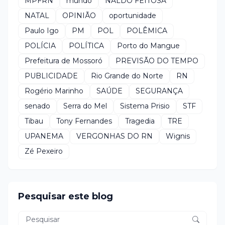
MPFRN
mundo
NALDO FEITOSA
NATAL
OPINIÃO
oportunidade
Paulo Igo
PM
POL
POLÊMICA
POLÍCIA
POLÍTICA
Porto do Mangue
Prefeitura de Mossoró
PREVISÃO DO TEMPO
PUBLICIDADE
Rio Grande do Norte
RN
Rogério Marinho
SAÚDE
SEGURANÇA
senado
Serra do Mel
Sistema Prisio
STF
Tibau
Tony Fernandes
Tragedia
TRE
UPANEMA
VERGONHAS DO RN
Wignis
Zé Pexeiro
Pesquisar este blog