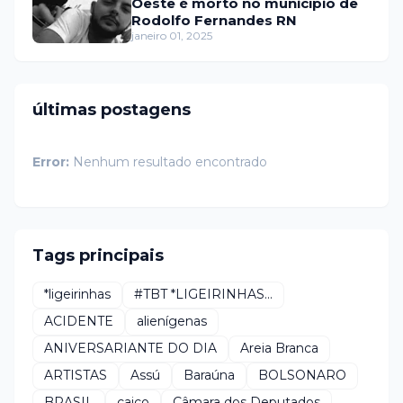
Oeste é morto no município de
Rodolfo Fernandes RN
janeiro 01, 2025
últimas postagens
Error:
Nenhum resultado encontrado
Tags principais
*ligeirinhas
#TBT *LIGEIRINHAS...
ACIDENTE
alienígenas
ANIVERSARIANTE DO DIA
Areia Branca
ARTISTAS
Assú
Baraúna
BOLSONARO
BRASIL
caico
Câmara dos Deputados