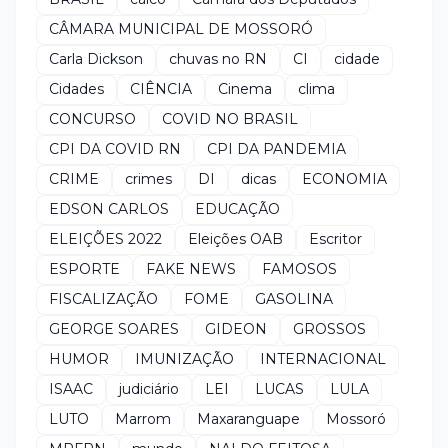
CÂMARA MUNICIPAL DE MOSSORÓ
Carla Dickson
chuvas no RN
CI
cidade
Cidades
CIÊNCIA
Cinema
clima
CONCURSO
COVID NO BRASIL
CPI DA COVID RN
CPI DA PANDEMIA
CRIME
crimes
DI
dicas
ECONOMIA
EDSON CARLOS
EDUCAÇÃO
ELEIÇÕES 2022
Eleições OAB
Escritor
ESPORTE
FAKE NEWS
FAMOSOS
FISCALIZAÇÃO
FOME
GASOLINA
GEORGE SOARES
GIDEON
GROSSOS
HUMOR
IMUNIZAÇÃO
INTERNACIONAL
ISAAC
judiciário
LEI
LUCAS
LULA
LUTO
Marrom
Maxaranguape
Mossoró