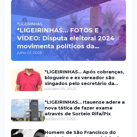
*LIGEIRINHAS
*LIGEIRINHAS... FOTOS E
VÍDEO: Disputa eleitoral 2024
movimenta políticos da
julho 01, 2023
oposição em Itaú na escolha
do candidato a prefeito
*LIGEIRINHAS... Após cobranças,
blogueiro e ex vereador são
xingados pelo secretário da
prefeitura de Itaú
outubro 09, 2023
*LIGEIRINHAS... Itauense adere a
nova tática de fazer exame
através de Sorteio Rifa/Pix
outubro 07, 2023
Homem de São Francisco do