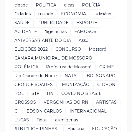
cidade
POLÍTICA
dicas
POLÍCIA
Cidades
mundo
ECONOMIA
judiciário
SAÚDE
PUBLICIDADE
ESPORTE
ACIDENTE
*ligeirinhas
FAMOSOS
ANIVERSARIANTE DO DIA
Assú
ELEIÇÕES 2022
CONCURSO
Mossoró
CÂMARA MUNICIPAL DE MOSSORÓ
POLÊMICA
Prefeitura de Mossoró
CRIME
Rio Grande do Norte
NATAL
BOLSONARO
GEORGE SOARES
IMUNIZAÇÃO
GIDEON
POL
STF
RN
COVID NO BRASIL
GROSSOS
VERGONHAS DO RN
ARTISTAS
CI
EDSON CARLOS
INTERNACIONAL
LUCAS
Tibau
alienígenas
#TBT *LIGEIRINHAS...
Baraúna
EDUCAÇÃO