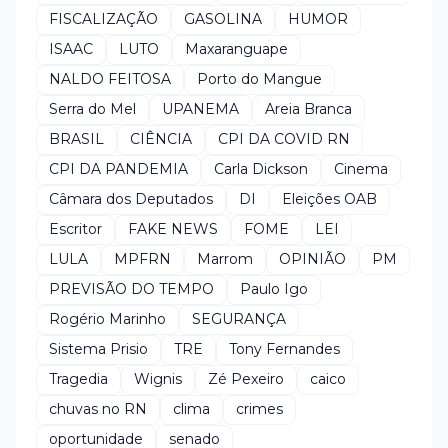
FISCALIZAÇÃO
GASOLINA
HUMOR
ISAAC
LUTO
Maxaranguape
NALDO FEITOSA
Porto do Mangue
Serra do Mel
UPANEMA
Areia Branca
BRASIL
CIÊNCIA
CPI DA COVID RN
CPI DA PANDEMIA
Carla Dickson
Cinema
Câmara dos Deputados
DI
Eleições OAB
Escritor
FAKE NEWS
FOME
LEI
LULA
MPFRN
Marrom
OPINIÃO
PM
PREVISÃO DO TEMPO
Paulo Igo
Rogério Marinho
SEGURANÇA
Sistema Prisio
TRE
Tony Fernandes
Tragedia
Wignis
Zé Pexeiro
caico
chuvas no RN
clima
crimes
oportunidade
senado