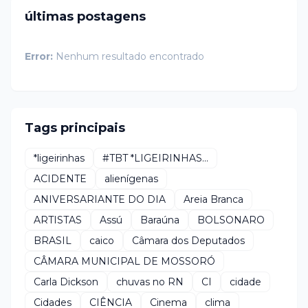
últimas postagens
Error:
Nenhum resultado encontrado
Tags principais
*ligeirinhas
#TBT *LIGEIRINHAS...
ACIDENTE
alienígenas
ANIVERSARIANTE DO DIA
Areia Branca
ARTISTAS
Assú
Baraúna
BOLSONARO
BRASIL
caico
Câmara dos Deputados
CÂMARA MUNICIPAL DE MOSSORÓ
Carla Dickson
chuvas no RN
CI
cidade
Cidades
CIÊNCIA
Cinema
clima