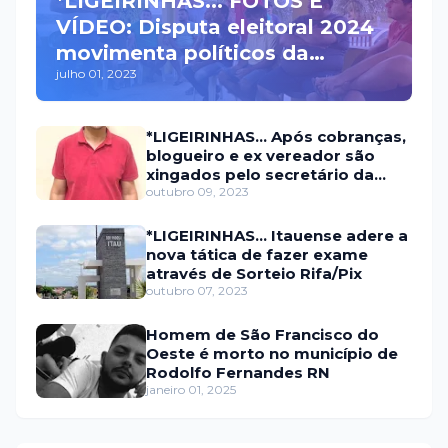
*LIGEIRINHAS... FOTOS E
VÍDEO: Disputa eleitoral 2024
movimenta políticos da
julho 01, 2023
oposição em Itaú na escolha
do candidato a prefeito
*LIGEIRINHAS... Após cobranças,
blogueiro e ex vereador são
xingados pelo secretário da
prefeitura de Itaú
outubro 09, 2023
*LIGEIRINHAS... Itauense adere a
nova tática de fazer exame
através de Sorteio Rifa/Pix
outubro 07, 2023
Homem de São Francisco do
Oeste é morto no município de
Rodolfo Fernandes RN
janeiro 01, 2025