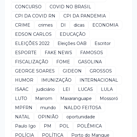
CONCURSO
COVID NO BRASIL
CPI DA COVID RN
CPI DA PANDEMIA
CRIME
crimes
DI
dicas
ECONOMIA
EDSON CARLOS
EDUCAÇÃO
ELEIÇÕES 2022
Eleições OAB
Escritor
ESPORTE
FAKE NEWS
FAMOSOS
FISCALIZAÇÃO
FOME
GASOLINA
GEORGE SOARES
GIDEON
GROSSOS
HUMOR
IMUNIZAÇÃO
INTERNACIONAL
ISAAC
judiciário
LEI
LUCAS
LULA
LUTO
Marrom
Maxaranguape
Mossoró
MPFRN
mundo
NALDO FEITOSA
NATAL
OPINIÃO
oportunidade
Paulo Igo
PM
POL
POLÊMICA
POLÍCIA
POLÍTICA
Porto do Mangue