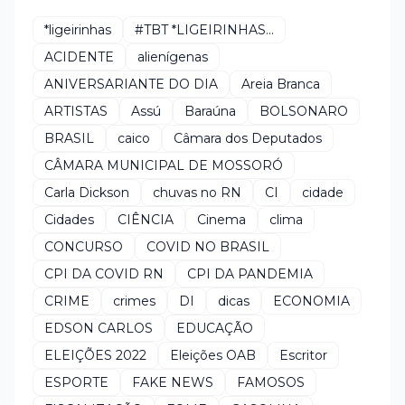
*ligeirinhas
#TBT *LIGEIRINHAS...
ACIDENTE
alienígenas
ANIVERSARIANTE DO DIA
Areia Branca
ARTISTAS
Assú
Baraúna
BOLSONARO
BRASIL
caico
Câmara dos Deputados
CÂMARA MUNICIPAL DE MOSSORÓ
Carla Dickson
chuvas no RN
CI
cidade
Cidades
CIÊNCIA
Cinema
clima
CONCURSO
COVID NO BRASIL
CPI DA COVID RN
CPI DA PANDEMIA
CRIME
crimes
DI
dicas
ECONOMIA
EDSON CARLOS
EDUCAÇÃO
ELEIÇÕES 2022
Eleições OAB
Escritor
ESPORTE
FAKE NEWS
FAMOSOS