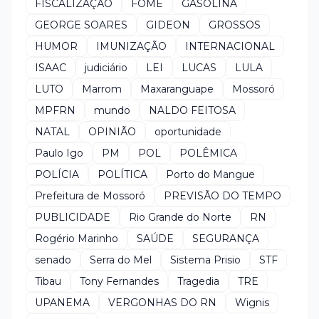
FISCALIZAÇÃO
FOME
GASOLINA
GEORGE SOARES
GIDEON
GROSSOS
HUMOR
IMUNIZAÇÃO
INTERNACIONAL
ISAAC
judiciário
LEI
LUCAS
LULA
LUTO
Marrom
Maxaranguape
Mossoró
MPFRN
mundo
NALDO FEITOSA
NATAL
OPINIÃO
oportunidade
Paulo Igo
PM
POL
POLÊMICA
POLÍCIA
POLÍTICA
Porto do Mangue
Prefeitura de Mossoró
PREVISÃO DO TEMPO
PUBLICIDADE
Rio Grande do Norte
RN
Rogério Marinho
SAÚDE
SEGURANÇA
senado
Serra do Mel
Sistema Prisio
STF
Tibau
Tony Fernandes
Tragedia
TRE
UPANEMA
VERGONHAS DO RN
Wignis