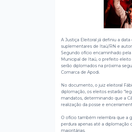
A Justiça Eleitoral já definiu a da
suplementares de Itaú/RN e autor
Segundo ofício encaminhado pela 4
Municipal de Itaú, o prefeito eleit
serão diplomados na próxima segun
Comarca de Apodi.
No documento, o juiz eleitoral Fáb
diplomação, os eleitos estarão “le
mandatos, determinando que a Câm
realização da posse e encerrament
O ofício também relembra que a ge
perdura apenas até a diplomação d
majoritárias.