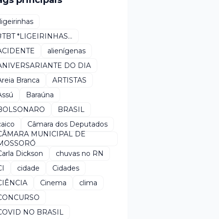
ags principais
*ligeirinhas
#TBT *LIGEIRINHAS...
ACIDENTE
alienígenas
ANIVERSARIANTE DO DIA
Areia Branca
ARTISTAS
Assú
Baraúna
BOLSONARO
BRASIL
caico
Câmara dos Deputados
CÂMARA MUNICIPAL DE
MOSSORÓ
Carla Dickson
chuvas no RN
CI
cidade
Cidades
CIÊNCIA
Cinema
clima
CONCURSO
COVID NO BRASIL