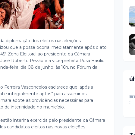
ta da diplomação dos eleitos nas eleições
izou que a posse ocorra imediatamente após o ato.
5ª Zona Eleitoral ao presidente da Câmara
o José Roberto Pezão e a vice-prefeita Rosa Basílio
da-feira, dia 08 de junho, às 16h, no Fórum da
ú
io Ferreira Vasconcelos esclarece que, após a
gal e integralmente aptos” para assumir os
Er
ara adote as providências necessárias para
:
o da interinidade no município.
stão interina exercida pelo presidente da Câmara
os candidatos eleitos nas novas eleições