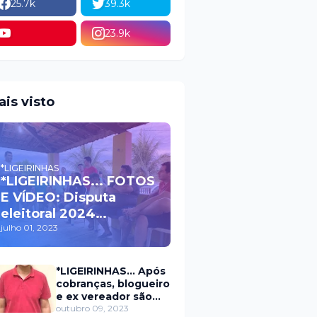
25.7k
39.3k
23.9k
ais visto
*LIGEIRINHAS
*LIGEIRINHAS... FOTOS
E VÍDEO: Disputa
eleitoral 2024
movimenta políticos
julho 01, 2023
da oposição em Itaú na
escolha do candidato
*LIGEIRINHAS... Após
a prefeito
cobranças, blogueiro
e ex vereador são
xingados pelo
outubro 09, 2023