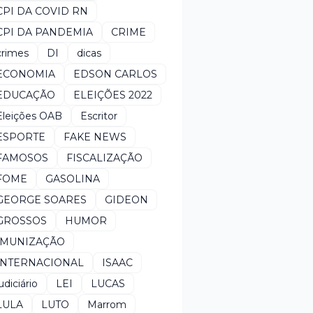
CPI DA COVID RN
CPI DA PANDEMIA
CRIME
crimes
DI
dicas
ECONOMIA
EDSON CARLOS
EDUCAÇÃO
ELEIÇÕES 2022
Eleições OAB
Escritor
ESPORTE
FAKE NEWS
FAMOSOS
FISCALIZAÇÃO
FOME
GASOLINA
GEORGE SOARES
GIDEON
GROSSOS
HUMOR
IMUNIZAÇÃO
INTERNACIONAL
ISAAC
udiciário
LEI
LUCAS
LULA
LUTO
Marrom