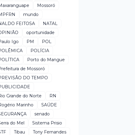
Maxaranguape
Mossoró
MPFRN
mundo
NALDO FEITOSA
NATAL
OPINIÃO
oportunidade
Paulo Igo
PM
POL
POLÊMICA
POLÍCIA
POLÍTICA
Porto do Mangue
Prefeitura de Mossoró
PREVISÃO DO TEMPO
PUBLICIDADE
Rio Grande do Norte
RN
Rogério Marinho
SAÚDE
SEGURANÇA
senado
Serra do Mel
Sistema Prisio
STF
Tibau
Tony Fernandes