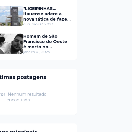
secretário da
prefeitura de Itaú
*LIGEIRINHAS...
Itauense adere a
nova tática de fazer
exame através de
outubro 07, 2023
Sorteio Rifa/Pix
Homem de São
Francisco do Oeste
é morto no
município de
janeiro 01, 2025
Rodolfo Fernandes
RN
ltimas postagens
ror
Nenhum resultado
encontrado