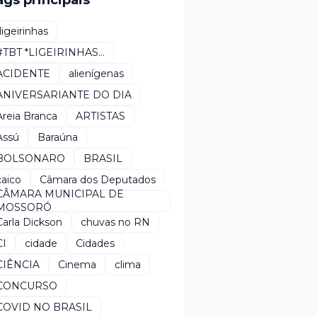
ags principais
*ligeirinhas
#TBT *LIGEIRINHAS...
ACIDENTE
alienígenas
ANIVERSARIANTE DO DIA
Areia Branca
ARTISTAS
Assú
Baraúna
BOLSONARO
BRASIL
caico
Câmara dos Deputados
CÂMARA MUNICIPAL DE
MOSSORÓ
Carla Dickson
chuvas no RN
CI
cidade
Cidades
CIÊNCIA
Cinema
clima
CONCURSO
COVID NO BRASIL