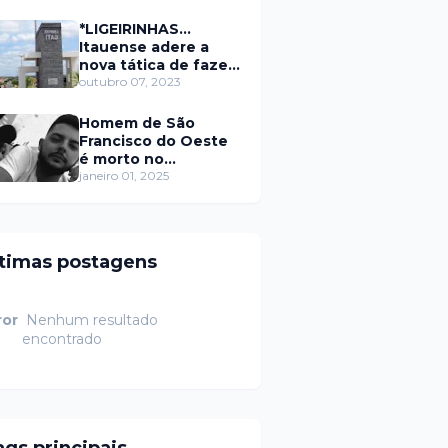
secretário da
prefeitura de Itaú
*LIGEIRINHAS...
Itauense adere a
nova tática de fazer
exame através de
outubro 07, 2023
Sorteio Rifa/Pix
Homem de São
Francisco do Oeste
é morto no
município de
janeiro 01, 2025
Rodolfo Fernandes
RN
ltimas postagens
ror
Nenhum resultado
encontrado