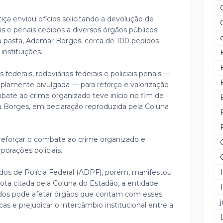
iça enviou ofícios solicitando a devolução de
rais e penais cedidos a diversos órgãos públicos.
a pasta, Ademar Borges, cerca de 100 pedidos
nstituições.
 federais, rodoviários federais e policiais penais —
mplamente divulgada — para reforço e valorização
ombate ao crime organizado teve início no fim de
ou Borges, em declaração reproduzida pela Coluna
 é reforçar o combate ao crime organizado e
porações policiais.
dos de Polícia Federal (ADPF), porém, manifestou
a citada pela Coluna do Estadão, a entidade
ados pode afetar órgãos que contam com esses
j
as e prejudicar o intercâmbio institucional entre a