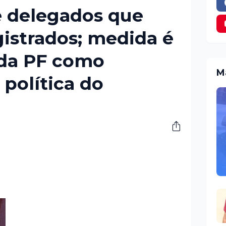
e delegados que
istrados; medida é
a da PF como
M
 política do