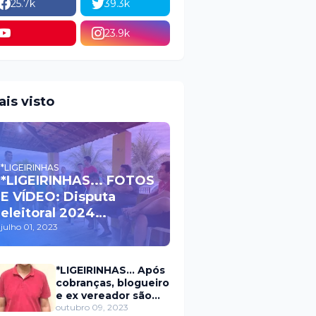
25.7k
39.3k
23.9k
ais visto
*LIGEIRINHAS
*LIGEIRINHAS... FOTOS
E VÍDEO: Disputa
eleitoral 2024
movimenta políticos
julho 01, 2023
da oposição em Itaú na
escolha do candidato
*LIGEIRINHAS... Após
a prefeito
cobranças, blogueiro
e ex vereador são
xingados pelo
outubro 09, 2023