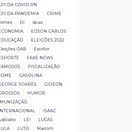
CPI DA COVID RN
CPI DA PANDEMIA
CRIME
crimes
DI
dicas
ECONOMIA
EDSON CARLOS
EDUCAÇÃO
ELEIÇÕES 2022
Eleições OAB
Escritor
ESPORTE
FAKE NEWS
FAMOSOS
FISCALIZAÇÃO
FOME
GASOLINA
GEORGE SOARES
GIDEON
GROSSOS
HUMOR
IMUNIZAÇÃO
INTERNACIONAL
ISAAC
udiciário
LEI
LUCAS
LULA
LUTO
Marrom