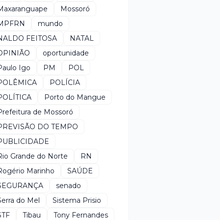
Maxaranguape
Mossoró
MPFRN
mundo
NALDO FEITOSA
NATAL
OPINIÃO
oportunidade
Paulo Igo
PM
POL
POLÊMICA
POLÍCIA
POLÍTICA
Porto do Mangue
Prefeitura de Mossoró
PREVISÃO DO TEMPO
PUBLICIDADE
Rio Grande do Norte
RN
Rogério Marinho
SAÚDE
SEGURANÇA
senado
Serra do Mel
Sistema Prisio
STF
Tibau
Tony Fernandes