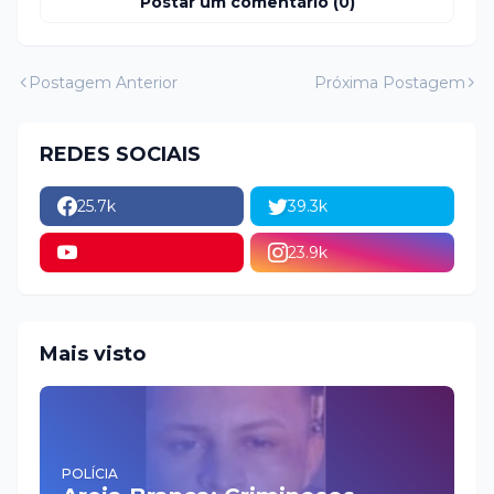
Postar um comentário (0)
Postagem Anterior
Próxima Postagem
REDES SOCIAIS
25.7k
39.3k
23.9k
Mais visto
POLÍCIA