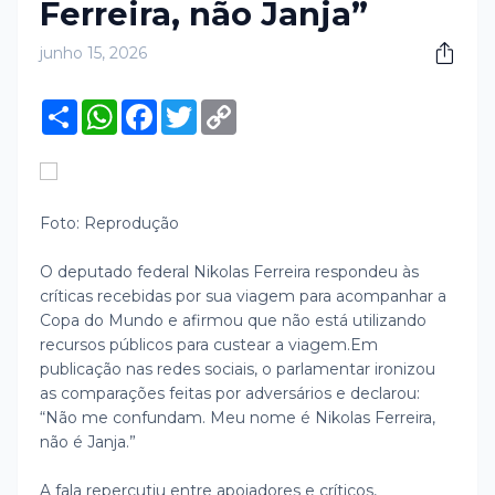
Ferreira, não Janja”
junho 15, 2026
S
W
F
T
C
h
h
a
w
o
a
a
c
i
p
r
t
e
t
y
e
s
b
t
L
A
o
e
i
p
o
r
n
Foto: Reprodução
p
k
k
O deputado federal Nikolas Ferreira respondeu às
críticas recebidas por sua viagem para acompanhar a
Copa do Mundo e afirmou que não está utilizando
recursos públicos para custear a viagem.
Em
publicação nas redes sociais, o parlamentar ironizou
as comparações feitas por adversários e declarou:
“Não me confundam. Meu nome é Nikolas Ferreira,
não é Janja.”
A fala repercutiu entre apoiadores e críticos,