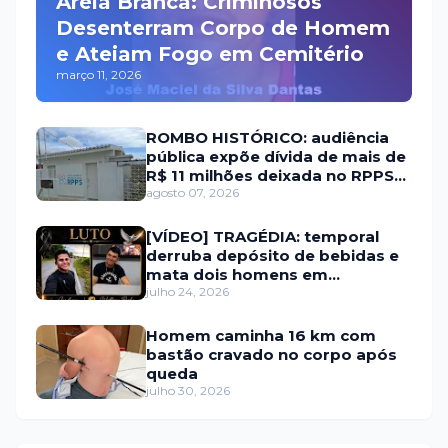
Areia Branca: Criminosos
Desenterram Corpo de Homem
e Ateiam Fogo em Cemitério
março 11, 2026
ROMBO HISTÓRICO: audiência
pública expõe dívida de mais de
R$ 11 milhões deixada no RPPS
de Itaú RN
agosto 07, 2026
[VÍDEO] TRAGÉDIA: temporal
derruba depósito de bebidas e
mata dois homens em
Portalegre
julho 24, 2026
Homem caminha 16 km com
bastão cravado no corpo após
queda
julho 30, 2026