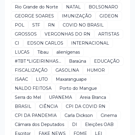
Rio Grande do Norte
NATAL
BOLSONARO
GEORGE SOARES
IMUNIZAÇÃO
GIDEON
POL
STF
RN
COVID NO BRASIL
GROSSOS
VERGONHAS DO RN
ARTISTAS
CI
EDSON CARLOS
INTERNACIONAL
LUCAS
Tibau
alienígenas
#TBT *LIGEIRINHAS...
Baraúna
EDUCAÇÃO
FISCALIZAÇÃO
GASOLINA
HUMOR
ISAAC
LUTO
Maxaranguape
NALDO FEITOSA
Porto do Mangue
Serra do Mel
UPANEMA
Areia Branca
BRASIL
CIÊNCIA
CPI DA COVID RN
CPI DA PANDEMIA
Carla Dickson
Cinema
Câmara dos Deputados
DI
Eleições OAB
Escritor
FAKE NEWS
FOME
LEI