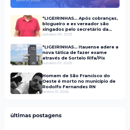
oposição em Itaú na escolha
do candidato a prefeito
*LIGEIRINHAS... Após cobranças,
blogueiro e ex vereador são
xingados pelo secretário da
prefeitura de Itaú
outubro 09, 2023
*LIGEIRINHAS... Itauense adere a
nova tática de fazer exame
através de Sorteio Rifa/Pix
outubro 07, 2023
Homem de São Francisco do
Oeste é morto no município de
Rodolfo Fernandes RN
janeiro 01, 2025
últimas postagens