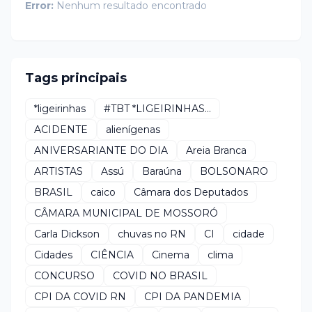
Error:
Nenhum resultado encontrado
Tags principais
*ligeirinhas
#TBT *LIGEIRINHAS...
ACIDENTE
alienígenas
ANIVERSARIANTE DO DIA
Areia Branca
ARTISTAS
Assú
Baraúna
BOLSONARO
BRASIL
caico
Câmara dos Deputados
CÂMARA MUNICIPAL DE MOSSORÓ
Carla Dickson
chuvas no RN
CI
cidade
Cidades
CIÊNCIA
Cinema
clima
CONCURSO
COVID NO BRASIL
CPI DA COVID RN
CPI DA PANDEMIA