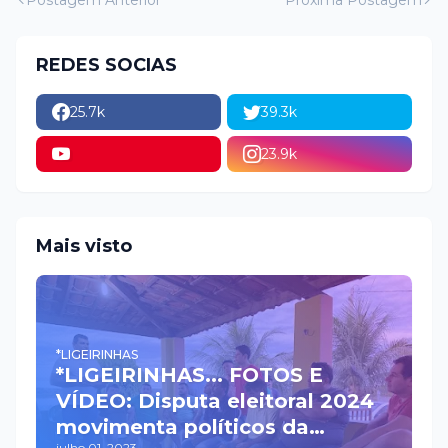
Postagem Anterior
Próxima Postagem
REDES SOCIAS
25.7k
39.3k
23.9k
Mais visto
*LIGEIRINHAS
*LIGEIRINHAS... FOTOS E
VÍDEO: Disputa eleitoral 2024
movimenta políticos da
julho 01, 2023