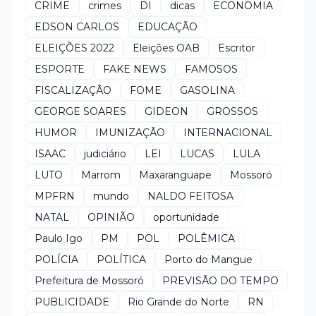
CRIME
crimes
DI
dicas
ECONOMIA
EDSON CARLOS
EDUCAÇÃO
ELEIÇÕES 2022
Eleições OAB
Escritor
ESPORTE
FAKE NEWS
FAMOSOS
FISCALIZAÇÃO
FOME
GASOLINA
GEORGE SOARES
GIDEON
GROSSOS
HUMOR
IMUNIZAÇÃO
INTERNACIONAL
ISAAC
judiciário
LEI
LUCAS
LULA
LUTO
Marrom
Maxaranguape
Mossoró
MPFRN
mundo
NALDO FEITOSA
NATAL
OPINIÃO
oportunidade
Paulo Igo
PM
POL
POLÊMICA
POLÍCIA
POLÍTICA
Porto do Mangue
Prefeitura de Mossoró
PREVISÃO DO TEMPO
PUBLICIDADE
Rio Grande do Norte
RN