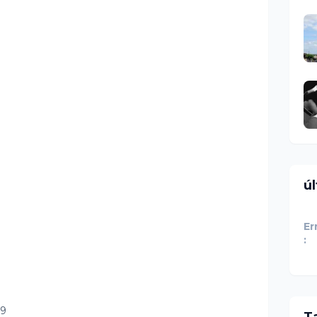
ú
Er
:
79