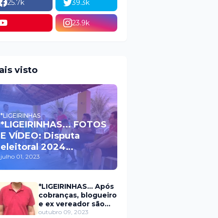
25.7k
39.3k
23.9k
ais visto
*LIGEIRINHAS
*LIGEIRINHAS... FOTOS
E VÍDEO: Disputa
eleitoral 2024
movimenta políticos
julho 01, 2023
da oposição em Itaú na
escolha do candidato
*LIGEIRINHAS... Após
a prefeito
cobranças, blogueiro
e ex vereador são
xingados pelo
outubro 09, 2023