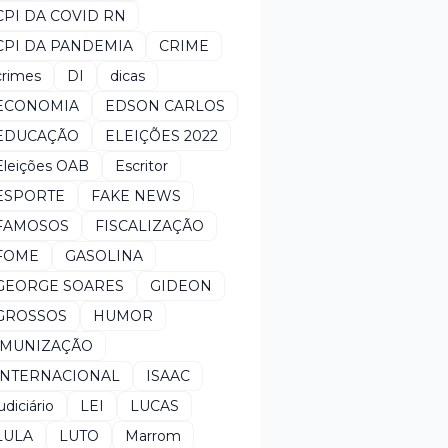
CPI DA COVID RN
CPI DA PANDEMIA
CRIME
crimes
DI
dicas
ECONOMIA
EDSON CARLOS
EDUCAÇÃO
ELEIÇÕES 2022
Eleições OAB
Escritor
ESPORTE
FAKE NEWS
FAMOSOS
FISCALIZAÇÃO
FOME
GASOLINA
GEORGE SOARES
GIDEON
GROSSOS
HUMOR
IMUNIZAÇÃO
INTERNACIONAL
ISAAC
udiciário
LEI
LUCAS
LULA
LUTO
Marrom