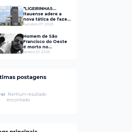
secretário da
prefeitura de Itaú
*LIGEIRINHAS...
Itauense adere a
nova tática de fazer
exame através de
outubro 07, 2023
Sorteio Rifa/Pix
Homem de São
Francisco do Oeste
é morto no
município de
janeiro 01, 2025
Rodolfo Fernandes
RN
ltimas postagens
ror
Nenhum resultado
encontrado