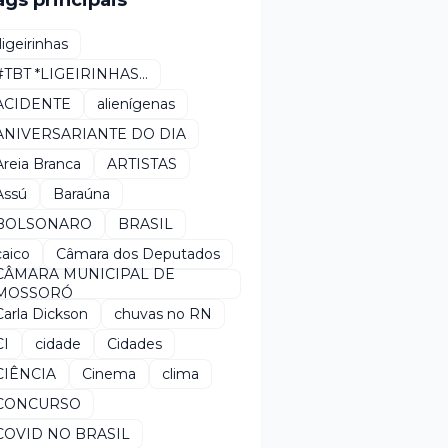
ags principais
*ligeirinhas
#TBT *LIGEIRINHAS...
ACIDENTE
alienígenas
ANIVERSARIANTE DO DIA
Areia Branca
ARTISTAS
Assú
Baraúna
BOLSONARO
BRASIL
caico
Câmara dos Deputados
CÂMARA MUNICIPAL DE
MOSSORÓ
Carla Dickson
chuvas no RN
CI
cidade
Cidades
CIÊNCIA
Cinema
clima
CONCURSO
COVID NO BRASIL