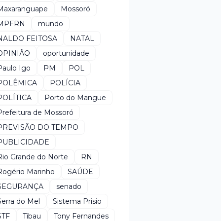
Maxaranguape
Mossoró
MPFRN
mundo
NALDO FEITOSA
NATAL
OPINIÃO
oportunidade
Paulo Igo
PM
POL
POLÊMICA
POLÍCIA
POLÍTICA
Porto do Mangue
Prefeitura de Mossoró
PREVISÃO DO TEMPO
PUBLICIDADE
Rio Grande do Norte
RN
Rogério Marinho
SAÚDE
SEGURANÇA
senado
Serra do Mel
Sistema Prisio
STF
Tibau
Tony Fernandes